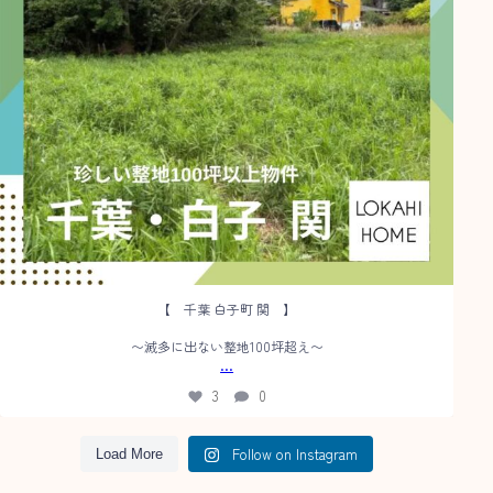
【 千葉 白子町 関 】
〜滅多に出ない整地100坪超え〜
...
3
0
Follow on Instagram
Load More