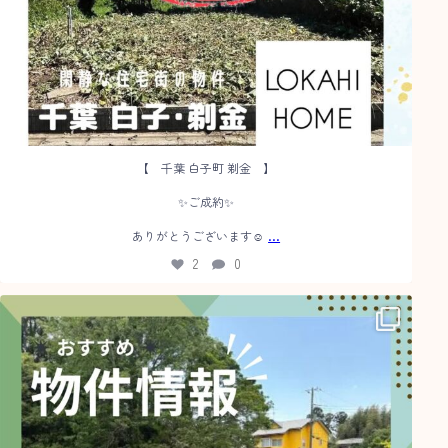
【 千葉 白子町 剃金 】
✨ご成約✨
...
ありがとうございます☺️
2
0
【 千葉 白子町 関 】
〜滅多に出ない整地100坪超え〜
...
3
0