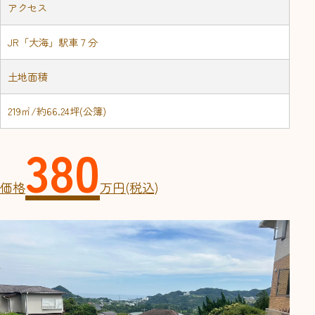
アクセス
JR「大海」駅車７分
土地面積
219㎡/約66.24坪(公簿)
380
価格
万円(税込)